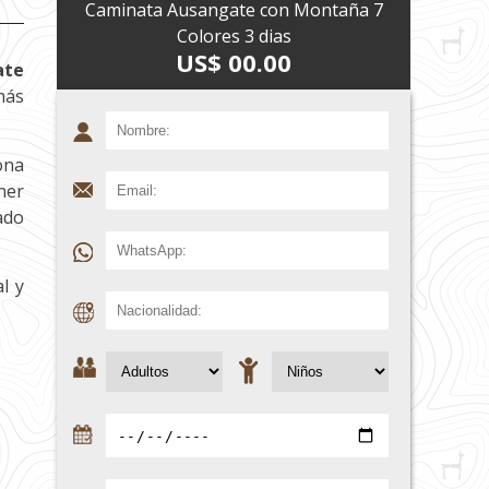
Caminata Ausangate con Montaña 7
Colores 3 dias
US$ 00.00
ate
más
ona
ner
ado
l y