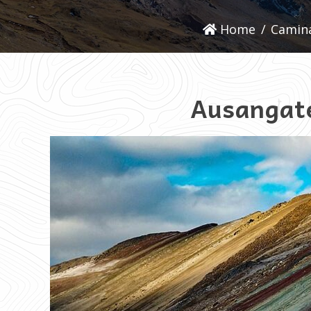
Home
/
Camina
Ausangate