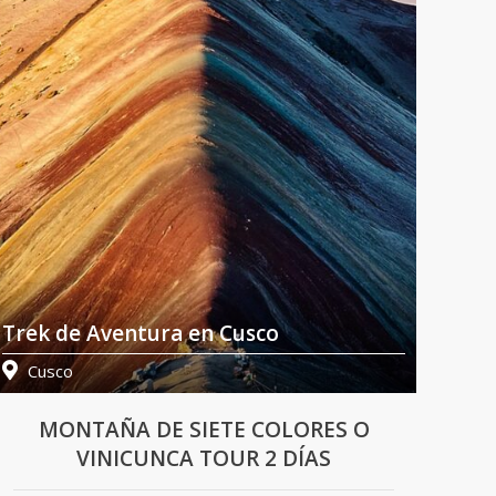
Trek de Aventura en Cusco
Cam
Cusco
Cu
MONTAÑA DE SIETE COLORES O
VINICUNCA TOUR 2 DÍAS